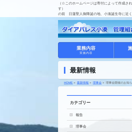
（☆このホームページは寄付によって作成さ
す）
の前 日蓮聖人御降誕の地、小湊誕生寺に近
業務内容
実施内容
最新情報
HOME
»
最新情報
»
理事会
»
理事会開催のお知ら
カテゴリー
報告
理事会