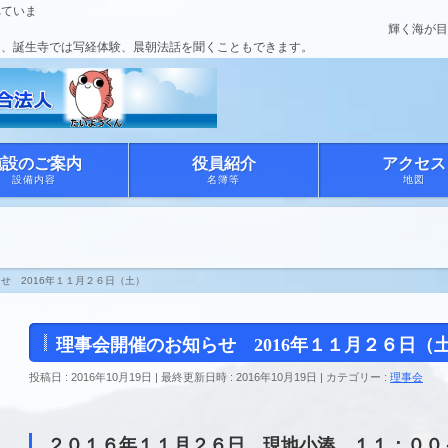
れていま
 輝く海が目
く、誕生寺では写経体験、晨朝法話を聞くこともできます。
施設のご案内
役員紹介
アクセス
設備内容
名簿等
地図
せ 2016年１１月２６日（土）
理事会開催のお知らせ 2016年１１月２６日（
投稿日 : 2016年10月19日
最終更新日時 : 2016年10月19日
カテゴリー :
理事会
２０１６年１１月２６日 現地小湊 １１：００